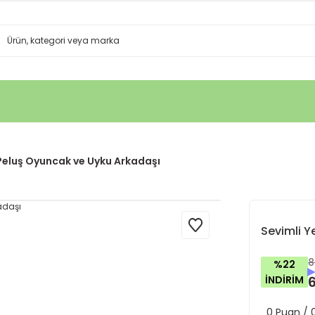
 Peluş Oyuncak ve Uyku Arkadaşı
Sevimli Y
8
%22
İNDİRİM
0 Puan /