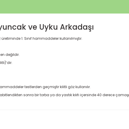
Oyuncak ve Uyku Arkadaşı
 üretiminde 1. Sınıf hammaddeler kullanılmıştır.
en değildir.
li)’dir.
ammaddeler testlerden geçmiştir kilitli göz kullanılır.
abitlendikten sonra bir torba ya da yastık kılıfı içersinde 40 derece çamaş
 konularda yetersiz gördüğünüz noktaları öneri formunu kullanarak taraf