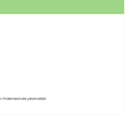
ır makinesinde yıkanabilir.
ımıza iletebilirsiniz.