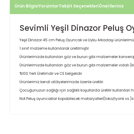
Ürün Bilgisi
Yorumlar
Taksit Seçenekleri
Önerileriniz
Sevimli Yeşil Dinazor Peluş 
Yeşil Dinazor 45 cm Peluş Oyuncak ve Uyku Arkadaşı ürünlerimiz
1.sınıf malzeme kullanılarak üretilmiştir.
Ürünlerimizde kullanılan göz ve burun gibi malzemeler kanseroj
Ürünlerimizde kullanılan göz ve burun gibi malzemeler vidalı (kilit
%100 Yerli Üretimdir ve CE belgelidir.
Ürünlerimiz kendi atölyelerimizde özenle üretilir.
Çocuğunuzun sağlığı için sağlıklı koşullarda üretilir kullanılan h
Not:Peluş oyuncaklar kopabilecek mataryalleri(toka,fiyonk vs.)s
Bu ürünün fiyat bilgisi, resim, ürün açıklamalarında ve diğer
Görüş ve önerileriniz için teşekkür ederiz.