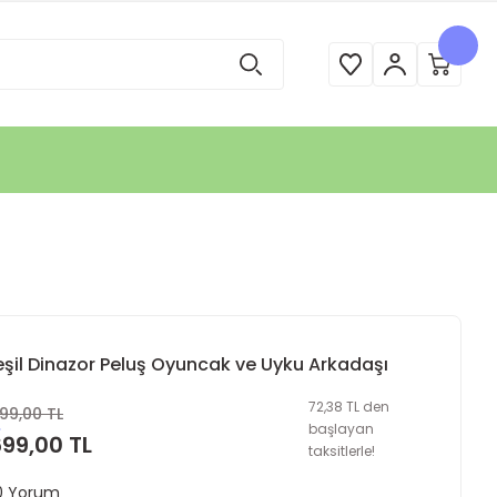
eşil Dinazor Peluş Oyuncak ve Uyku Arkadaşı
72,38 TL den
99,00 TL
başlayan
699,00 TL
taksitlerle!
 0 Yorum