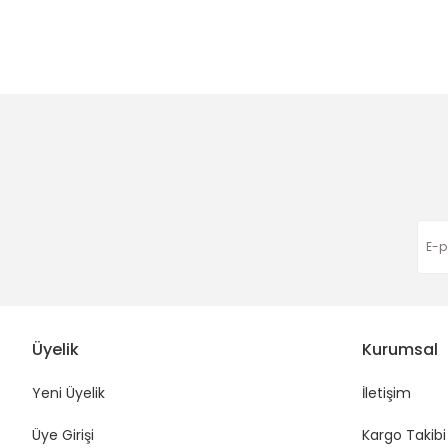
Ürün resmi kalitesiz, bozuk veya görüntülenemiyor.
Ürün açıklamasında eksik bilgiler bulunuyor.
Ürün bilgilerinde hatalar bulunuyor.
Ürün fiyatı diğer sitelerden daha pahalı.
Bu ürüne benzer farklı alternatifler olmalı.
Üyelik
Kurumsal
Yeni Üyelik
İletişim
Üye Girişi
Kargo Takibi