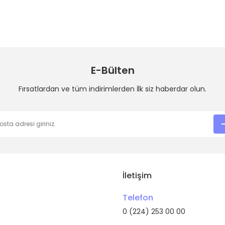
Bu ürüne ilk yorumu siz yapın!
Yorum Yaz
E-Bülten
Fırsatlardan ve tüm indirimlerden İlk siz haberdar olun.
Gönder
İletişim
Telefon
0 (224) 253 00 00