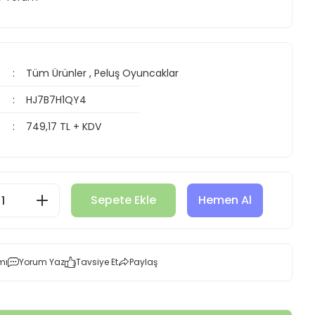
Tüm Ürünler
,
Peluş Oyuncaklar
HJ7B7H1QY4
749,17 TL + KDV
Sepete Ekle
Hemen Al
mı
Yorum Yaz
Tavsiye Et
Paylaş