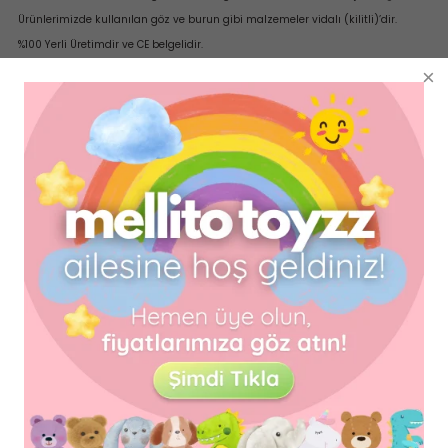
Ürünlerimizde kullanılan göz ve burun gibi malzemeler vidalı (kilitli)’dir.
%100 Yerli Üretimdir ve CE belgelidir.
Ürünlerimiz kendi atölyelerimizde özenle üretilir.
Çocuğunuzun sağlığı için sağlıklı koşullarda üretilir kullanılan hammaddeler
testlerden geçmiştir kilitli göz kullanılır.
Not:Peluş oyuncaklar kopabilecek mataryalleri(toka,fiyonk vs.)sabitlendikten
sonra bir torba ya da yastık kılıfı içersinde 40 derece çamaşır makinesinde
yıkanabilir.
Yorumlar
Taksit Seçenekleri
Bu ürüne ilk yorumu siz yapın!
Önerileriniz
Yorum Yaz
Bu ürünün fiyat bilgisi, resim, ürün açıklamalarında ve diğer
konularda yetersiz gördüğünüz noktaları öneri formunu
kullanarak tarafımıza iletebilirsiniz.