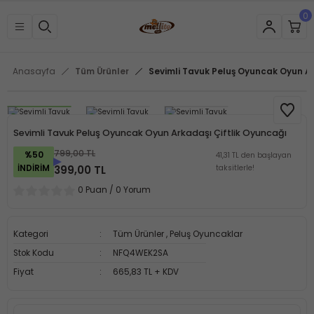
0
Anasayfa
Tüm Ürünler
Sevimli Tavuk Peluş Oyuncak Oyun Ar
Sevimli Tavuk Peluş Oyuncak Oyun Arkadaşı Çiftlik Oyuncağı
799,00 TL
%50
41,31 TL den başlayan
İNDİRİM
399,00 TL
taksitlerle!
0 Puan / 0 Yorum
Kategori
Tüm Ürünler
,
Peluş Oyuncaklar
Stok Kodu
NFQ4WEK2SA
Fiyat
665,83 TL + KDV