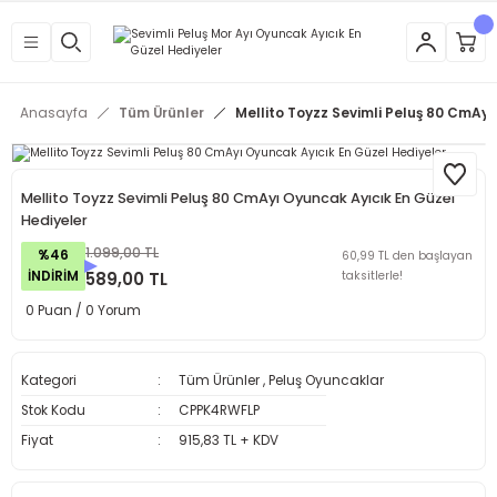
Anasayfa
Tüm Ürünler
Mellito Toyzz Sevimli Peluş 80 CmAyı
Mellito Toyzz Sevimli Peluş 80 CmAyı Oyuncak Ayıcık En Güzel
Hediyeler
1.099,00 TL
%46
60,99 TL den başlayan
İNDİRİM
589,00 TL
taksitlerle!
0 Puan / 0 Yorum
Kategori
Tüm Ürünler
,
Peluş Oyuncaklar
Stok Kodu
CPPK4RWFLP
Fiyat
915,83 TL + KDV