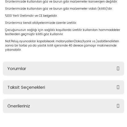
Ürünlerimizde kullanılan göz ve burun gibi malzemeler kanserojen değildir.
Ürünlerimizde kullanılan göz ve burun gibi malzemeler vidalı (kilitli)’dir.
%100 Yerli Üretimdir ve CE belgelidir.
Ürünlerimiz kendi atölyelerimizde özenle üretilir.
Çocuğunuzun sağlığı için sağlıklı koşullarda üretilir kullanılan hammaddeler
testlerden geçmiştir kilitli göz kullanılır.
Not:Peluş oyuncaklar kopabilecek mataryalleri(toka,fiyonk vs.)sabitlendikten
sonra bir torba ya da yastık kılıfı içersinde 40 derece çamaşır makinesinde
yıkanabilir.
Yorumlar
Taksit Seçenekleri
Bu ürüne ilk yorumu siz yapın!
Önerileriniz
Yorum Yaz
Bu ürünün fiyat bilgisi, resim, ürün açıklamalarında ve diğer
konularda yetersiz gördüğünüz noktaları öneri formunu