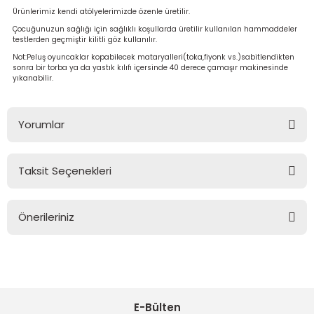
Ürünlerimiz kendi atölyelerimizde özenle üretilir.
Çocuğunuzun sağlığı için sağlıklı koşullarda üretilir kullanılan hammaddeler
testlerden geçmiştir kilitli göz kullanılır.
Not:Peluş oyuncaklar kopabilecek mataryalleri(toka,fiyonk vs.)sabitlendikten
sonra bir torba ya da yastık kılıfı içersinde 40 derece çamaşır makinesinde
yıkanabilir.
Yorumlar
Taksit Seçenekleri
Bu ürüne ilk yorumu siz yapın!
Önerileriniz
Yorum Yaz
Bu ürünün fiyat bilgisi, resim, ürün açıklamalarında ve diğer
konularda yetersiz gördüğünüz noktaları öneri formunu
kullanarak tarafımıza iletebilirsiniz.
Görüş ve önerileriniz için teşekkür ederiz.
E-Bülten