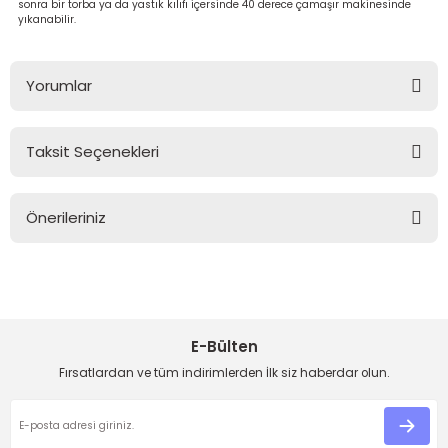
sonra bir torba ya da yastık kılıfı içersinde 40 derece çamaşır makinesinde
yıkanabilir.
Yorumlar
Taksit Seçenekleri
Bu ürüne ilk yorumu siz yapın!
Önerileriniz
Yorum Yaz
Bu ürünün fiyat bilgisi, resim, ürün açıklamalarında ve diğer
konularda yetersiz gördüğünüz noktaları öneri formunu
kullanarak tarafımıza iletebilirsiniz.
Görüş ve önerileriniz için teşekkür ederiz.
E-Bülten
Ürün resmi kalitesiz, bozuk veya görüntülenemiyor.
Fırsatlardan ve tüm indirimlerden İlk siz haberdar olun.
Ürün açıklamasında eksik bilgiler bulunuyor.
Ürün bilgilerinde hatalar bulunuyor.