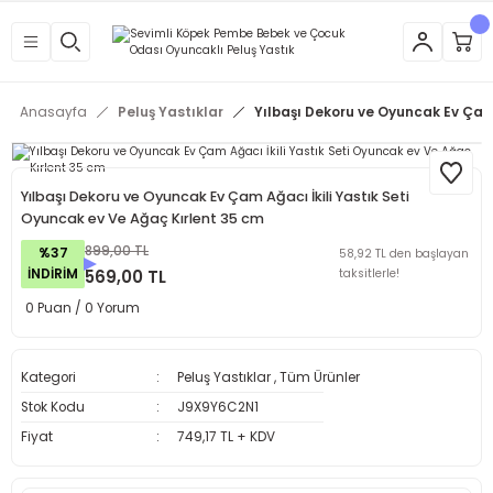
Anasayfa
Peluş Yastıklar
Yılbaşı Dekoru ve Oyuncak Ev Çam 
Yılbaşı Dekoru ve Oyuncak Ev Çam Ağacı İkili Yastık Seti
Oyuncak ev Ve Ağaç Kırlent 35 cm
899,00 TL
%37
58,92 TL den başlayan
İNDİRİM
569,00 TL
taksitlerle!
0 Puan / 0 Yorum
Kategori
Peluş Yastıklar
,
Tüm Ürünler
Stok Kodu
J9X9Y6C2N1
Fiyat
749,17 TL + KDV