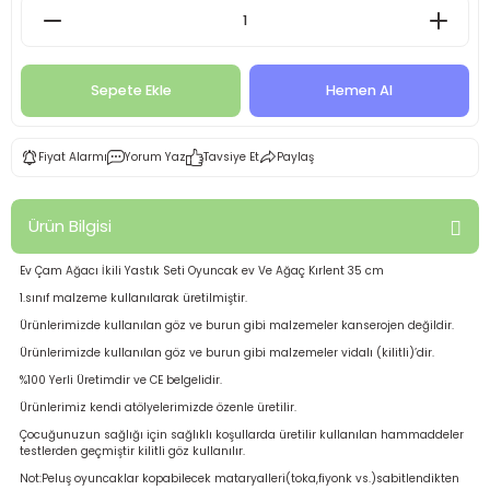
Sepete Ekle
Hemen Al
Fiyat Alarmı
Yorum Yaz
Tavsiye Et
Paylaş
Ürün Bilgisi
Ev Çam Ağacı İkili Yastık Seti Oyuncak ev Ve Ağaç Kırlent 35 cm
1.sınıf malzeme kullanılarak üretilmiştir.
Ürünlerimizde kullanılan göz ve burun gibi malzemeler kanserojen değildir.
Ürünlerimizde kullanılan göz ve burun gibi malzemeler vidalı (kilitli)’dir.
%100 Yerli Üretimdir ve CE belgelidir.
Ürünlerimiz kendi atölyelerimizde özenle üretilir.
Çocuğunuzun sağlığı için sağlıklı koşullarda üretilir kullanılan hammaddeler
testlerden geçmiştir kilitli göz kullanılır.
Not:Peluş oyuncaklar kopabilecek mataryalleri(toka,fiyonk vs.)sabitlendikten