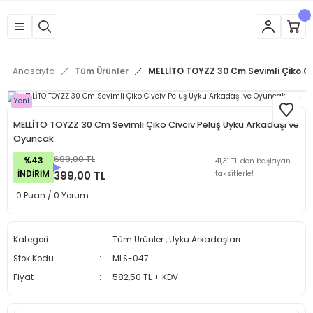
Anasayfa
Tüm Ürünler
MELLİTO TOYZZ 30 Cm Sevimli Çiko Ci
Yeni
MELLİTO TOYZZ 30 Cm Sevimli Çiko Civciv Peluş Uyku Arkadaşı ve
Oyuncak
699,00 TL
%43
41,31 TL den başlayan
İNDİRİM
399,00 TL
taksitlerle!
0 Puan / 0 Yorum
Kategori
Tüm Ürünler
,
Uyku Arkadaşları
Stok Kodu
MLS-047
Fiyat
582,50 TL + KDV