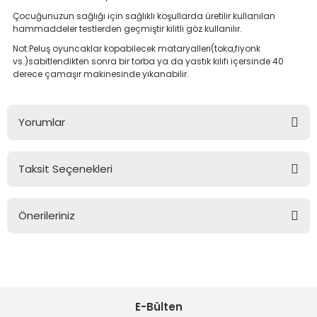
Çocuğunuzun sağlığı için sağlıklı koşullarda üretilir kullanılan
hammaddeler testlerden geçmiştir kilitli göz kullanılır.
Not:Peluş oyuncaklar kopabilecek mataryalleri(toka,fiyonk
vs.)sabitlendikten sonra bir torba ya da yastık kılıfı içersinde 40
derece çamaşır makinesinde yıkanabilir.
Yorumlar
Taksit Seçenekleri
Bu ürüne ilk yorumu siz yapın!
Önerileriniz
Yorum Yaz
Bu ürünün fiyat bilgisi, resim, ürün açıklamalarında ve diğer
konularda yetersiz gördüğünüz noktaları öneri formunu
kullanarak tarafımıza iletebilirsiniz.
Görüş ve önerileriniz için teşekkür ederiz.
E-Bülten