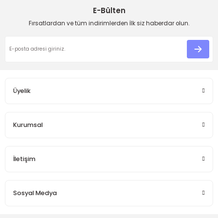
E-Bülten
Ürün resmi kalitesiz, bozuk veya görüntülenemiyor.
Fırsatlardan ve tüm indirimlerden İlk siz haberdar olun.
Ürün açıklamasında eksik bilgiler bulunuyor.
Ürün bilgilerinde hatalar bulunuyor.
Ürün fiyatı diğer sitelerden daha pahalı.
Bu ürüne benzer farklı alternatifler olmalı.
Üyelik
Kurumsal
Gönder
İletişim
Sosyal Medya