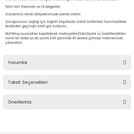
%100 Yerli Üretimdir ve CE belgelidir.
Ürünlerimiz kendi atölyelerimizde özenle üretilir.
Çocuğunuzun sağlığı için sağlıklı koşullarda üretilir kullanılan hammaddeler
testlerden geçmiştir kilitli göz kullanılır.
Not:Peluş oyuncaklar kopabilecek mataryalleri(toka,fiyonk vs.)sabitlendikten
sonra bir torba ya da yastık kılıfı içersinde 40 derece çamaşır makinesinde
yıkanabilir.
Yorumlar
Taksit Seçenekleri
Bu ürüne ilk yorumu siz yapın!
Önerileriniz
Yorum Yaz
Bu ürünün fiyat bilgisi, resim, ürün açıklamalarında ve diğer
konularda yetersiz gördüğünüz noktaları öneri formunu
kullanarak tarafımıza iletebilirsiniz.
Görüş ve önerileriniz için teşekkür ederiz.