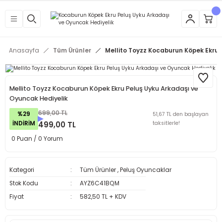
Anasayfa
Tüm Ürünler
Mellito Toyzz Kocaburun Köpek Ekru 
Mellito Toyzz Kocaburun Köpek Ekru Peluş Uyku Arkadaşı ve
Oyuncak Hediyelik
699,00 TL
%29
51,67 TL den başlayan
İNDİRİM
499,00 TL
taksitlerle!
0 Puan / 0 Yorum
Kategori
Tüm Ürünler
,
Peluş Oyuncaklar
Stok Kodu
AYZ6C41BQM
Fiyat
582,50 TL + KDV