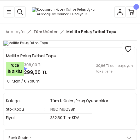
Anasayfa
Tüm Ürünler
Mellito Peluş Futbol Topu
Mellito Peluş Futbol Topu
399,00 TL
%25
30,96 TL den başlayan
İNDİRİM
299,00 TL
taksitlerle!
0 Puan / 0 Yorum
Kategori
Tüm Ürünler
,
Peluş Oyuncaklar
Stok Kodu
N6C1MUQ38K
Fiyat
332,50 TL + KDV