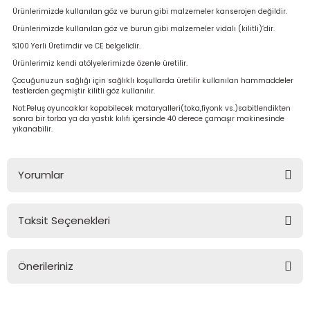
Ürünlerimizde kullanılan göz ve burun gibi malzemeler kanserojen değildir.
Ürünlerimizde kullanılan göz ve burun gibi malzemeler vidalı (kilitli)’dir.
%100 Yerli Üretimdir ve CE belgelidir.
Ürünlerimiz kendi atölyelerimizde özenle üretilir.
Çocuğunuzun sağlığı için sağlıklı koşullarda üretilir kullanılan hammaddeler
testlerden geçmiştir kilitli göz kullanılır.
Not:Peluş oyuncaklar kopabilecek mataryalleri(toka,fiyonk vs.)sabitlendikten
sonra bir torba ya da yastık kılıfı içersinde 40 derece çamaşır makinesinde
yıkanabilir.
Yorumlar
Taksit Seçenekleri
Bu ürüne ilk yorumu siz yapın!
Önerileriniz
Yorum Yaz
Bu ürünün fiyat bilgisi, resim, ürün açıklamalarında ve diğer
konularda yetersiz gördüğünüz noktaları öneri formunu