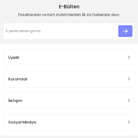
E-Bülten
Ürün resmi kalitesiz, bozuk veya görüntülenemiyor.
Fırsatlardan ve tüm indirimlerden İlk siz haberdar olun.
Ürün açıklamasında eksik bilgiler bulunuyor.
Ürün bilgilerinde hatalar bulunuyor.
Ürün fiyatı diğer sitelerden daha pahalı.
Bu ürüne benzer farklı alternatifler olmalı.
Üyelik
Kurumsal
Gönder
İletişim
Sosyal Medya