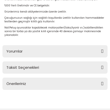
%100 Yerli Üretimdir ve CE belgelidir.
Ürünlerimiz kendi atölyelerimizde özenle üretilir.
Çocuğunuzun sağlığı için sağlıklı koşullarda üretilir kullanılan hammaddeler
testlerden geçmiştir kilitli göz kullanılır.
Not:Peluş oyuncaklar kopabilecek mataryalleri(toka,fiyonk vs.)sabitlendikten
sonra bir torba ya da yastık kılıfı içersinde 40 derece çamaşır makinesinde
yıkanabilir.
Yorumlar
Taksit Seçenekleri
Bu ürüne ilk yorumu siz yapın!
Önerileriniz
Yorum Yaz
Bu ürünün fiyat bilgisi, resim, ürün açıklamalarında ve diğer
konularda yetersiz gördüğünüz noktaları öneri formunu
kullanarak tarafımıza iletebilirsiniz.
Görüş ve önerileriniz için teşekkür ederiz.